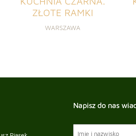
KUCHNIA CZARNA.
ZŁOTE RAMKI
WARSZAWA
Napisz do nas wi
usz Piasek