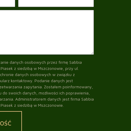
anie danych osobowych przez firmę Sabbia
 Piasek z siedzibą w Mszczonowie, przy ul.
ochronie danych osobowych w związku z
ularz kontaktowy. Podanie danych jest
zetwarzania zapytania. Zostałem poinformowany,
 do swoich danych, możliwości ich poprawienia,
arzania. Administratorem danych jest firma Sabbia
 Piasek z siedzibą w Mszczonowie.