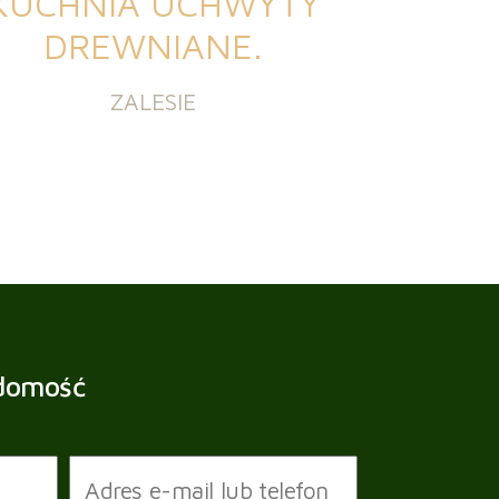
KUCHNIA UCHWYTY
DREWNIANE.
ZALESIE
adomość