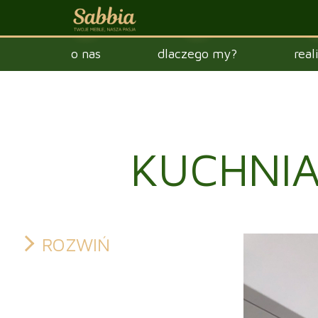
o nas
dlaczego my?
real
KUCHNIA
ROZWIŃ