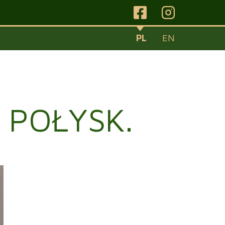
PL
EN
 POŁYSK.